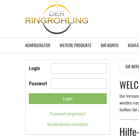
Zum
Hauptinhalt
springen
KONFIGURATOR
WEITERE PRODUKTE
IHR KONTO
KONTA
SIE BEF
Login
WELC
Passwort
Die Versand
werden nach
Sollten Si
Passwort vergessen?
Kundenkonto einrichten
Hilf