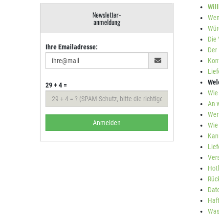
Wil
Newsletter-
Wenn
anmeldung
Würd
Die 
Ihre Emailadresse:
Der 
Kon
Lief
Wel
29 + 4 =
Wie
An w
Wer
Anmelden
Wie
Kann
Lie
Ver
Hotl
Rüc
Dat
Haf
Was