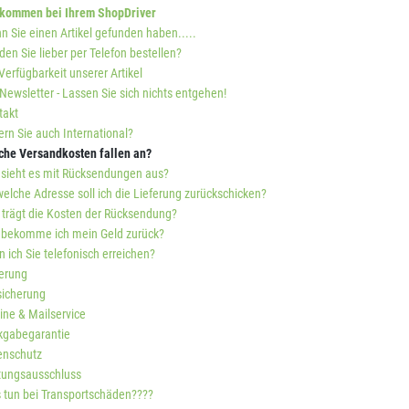
lkommen bei Ihrem ShopDriver
 Sie einen Artikel gefunden haben.....
en Sie lieber per Telefon bestellen?
Verfügbarkeit unserer Artikel
Newsletter - Lassen Sie sich nichts entgehen!
takt
ern Sie auch International?
che Versandkosten fallen an?
 sieht es mit Rücksendungen aus?
elche Adresse soll ich die Lieferung zurückschicken?
 trägt die Kosten der Rücksendung?
 bekomme ich mein Geld zurück?
 ich Sie telefonisch erreichen?
ferung
sicherung
ine & Mailservice
kgabegarantie
enschutz
tungsausschluss
 tun bei Transportschäden????