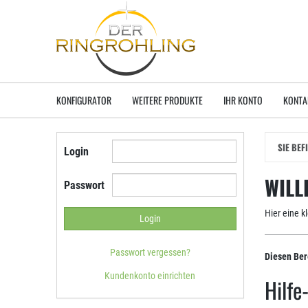
Zum
Hauptinhalt
springen
KONFIGURATOR
WEITERE PRODUKTE
IHR KONTO
KONTA
SIE BEF
Login
WILL
Passwort
Hier eine k
Passwort vergessen?
Diesen Ber
Kundenkonto einrichten
Hilf