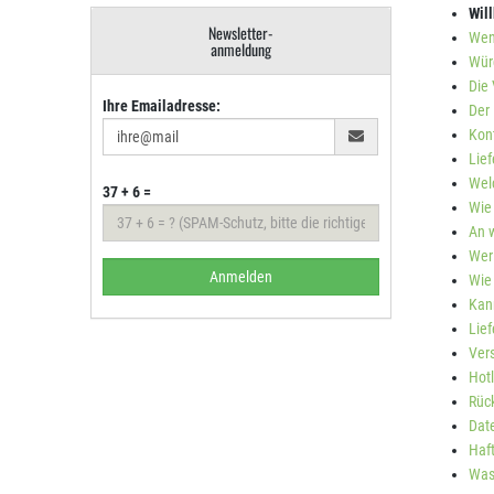
Wil
Newsletter-
Wenn
anmeldung
Würd
Die 
Ihre Emailadresse:
Der 
Kon
Lief
Wel
37 + 6 =
Wie
An w
Wer
Anmelden
Wie
Kann
Lie
Ver
Hotl
Rüc
Dat
Haf
Was