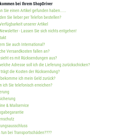
lkommen bei Ihrem ShopDriver
 Sie einen Artikel gefunden haben.....
en Sie lieber per Telefon bestellen?
Verfügbarkeit unserer Artikel
Newsletter - Lassen Sie sich nichts entgehen!
takt
ern Sie auch International?
che Versandkosten fallen an?
 sieht es mit Rücksendungen aus?
elche Adresse soll ich die Lieferung zurückschicken?
 trägt die Kosten der Rücksendung?
 bekomme ich mein Geld zurück?
 ich Sie telefonisch erreichen?
ferung
sicherung
ine & Mailservice
kgabegarantie
enschutz
tungsausschluss
 tun bei Transportschäden????